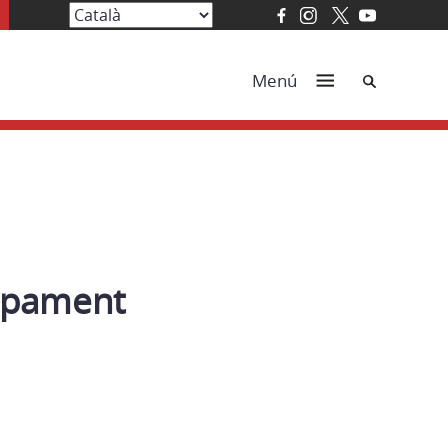
Cerca
Menú
upament