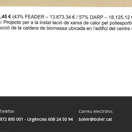
Telèfon
Correu electrònic
972 895 001 - Urgències 608 24 50 94
bolvir@bolvir.cat