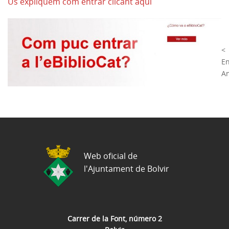
Us expliquem com entrar clicant aquí
<
E
An
Web oficial de
l'Ajuntament de Bolvir
Carrer de la Font, número 2