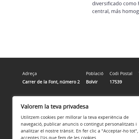
diversificado como 
central, más homog
Adreça
Població
Codi Postal
Carrer de la Font, número 2
Bolvir
17539
Horari
Valorem la teva privadesa
De dilluns a divendres de 8 h a 15 h
Utilitzem cookies per millorar la teva experiència de
navegació, publicar anuncis o contingut personalitzats i
analitzar el nostre trànsit. En fer clic a "Acceptar-ho tot",
acceptes l'ús que fem de les cookies.
Avís legal
Política de privacitat
Accessibilitat