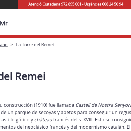
Atenció Ciutadana 972 895 001 - Urgències 608 24 50 94
vir
lano
La Torre del Remei
 del Remei
u construcción (1910) fue llamada
Castell de Nostra Senyor
de un parque de secoyas y abetos para conseguir un regust
castillo gótico y
château
francés del s. XVIII. Esto se consigu
entos del neoclásico francés y del modernismo catalán. El 