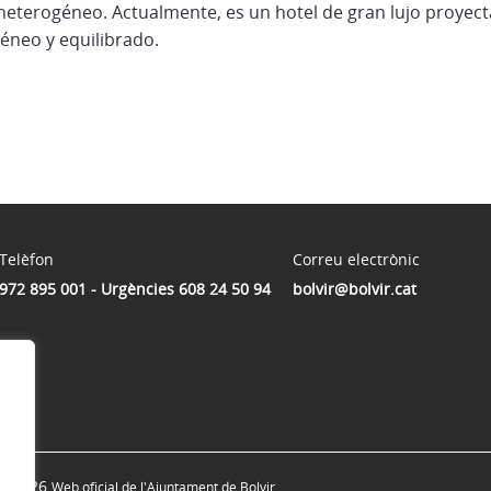
heterogéneo. Actualmente, es un hotel de gran lujo proyect
éneo y equilibrado.
Telèfon
Correu electrònic
972 895 001 - Urgències 608 24 50 94
bolvir@bolvir.cat
© 2026
Web oficial de l'Ajuntament de Bolvir