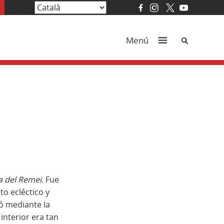
Cerca
Menú
a del Remei
. Fue
o ecléctico y
ió mediante la
interior era tan