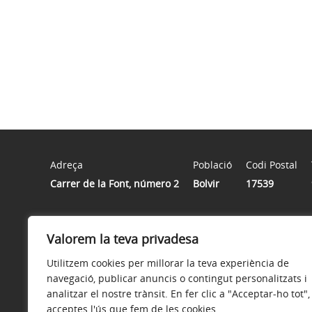
Adreça
Població
Codi Postal
Carrer de la Font, número 2
Bolvir
17539
Horari
Valorem la teva privadesa
De dilluns a divendres de 8 h a 15 h
Utilitzem cookies per millorar la teva experiència de
navegació, publicar anuncis o contingut personalitzats i
analitzar el nostre trànsit. En fer clic a "Acceptar-ho tot",
acceptes l'ús que fem de les cookies.
Avís legal
Política de privacitat
Accessibilitat