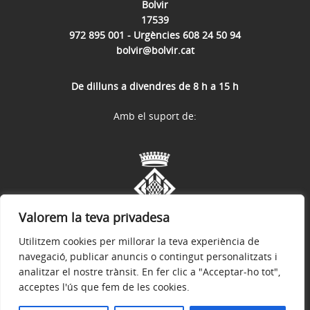
Bolvir
17539
972 895 001 - Urgències 608 24 50 94
bolvir@bolvir.cat
De dilluns a divendres de 8 h a 15 h
Amb el suport de:
Valorem la teva privadesa
Utilitzem cookies per millorar la teva experiència de
navegació, publicar anuncis o contingut personalitzats i
analitzar el nostre trànsit. En fer clic a "Acceptar-ho tot",
acceptes l'ús que fem de les cookies.
Avís legal
Política de privacitat
Accessibilitat