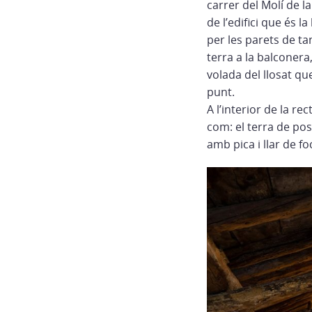
carrer del Molí de l
de l’edifici que és 
per les parets de ta
terra a la balconera
volada del llosat qu
punt.
A l’interior de la re
com: el terra de post
amb pica i llar de f