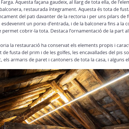
a Farga. Aquesta façana gaudeix, al llarg de tota ella, de l’e
la balconera, restaurada íntegrament. Aquesta és tota de fus
ncament del pati davanter de la rectoria i per uns pilars de 
, esdevenint un porxo d’entrada, i de la balconera fins a la 
e permet cobrir-la tota. Destaca l’ornamentació de la part 
ctoria la restauració ha conservat els elements propis i carac
 de fusta del prim i de les golfes, les encavallades del pis sot
oc, els armaris de paret i cantoners de tota la casa, i alguns