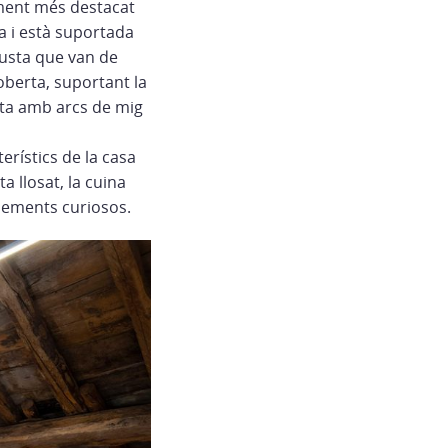
lement més destacat
ta i està suportada
fusta que van de
coberta, suportant la
alta amb arcs de mig
terístics de la casa
a llosat, la cuina
 elements curiosos.