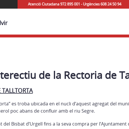
Atenció Ciutadana 972 895 001 - Urgències 608 24 50 94
vir
erectiu de la Rectoria de Ta
E TALLTORTA
torta” es troba ubicada en el nucli d’aquest agregat del munic
uerol poc abans de confluir amb el riu Segre.
at del Bisbat d’Urgell fins a la seva compra per l’Ajuntament d