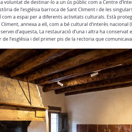
a voluntat de destinar-lo a un ús públic com a Centre d’Int
stòria de l’església barroca de Sant Climent i de les singular
 com a espai per a diferents activitats culturals. Està proteg
t Climent, annexa a ell, com a bé cultural d’interès nacional 
 servei d’aquesta, La restauració d’una i altra ha conservat el
or de l’església i del primer pis de la rectoria que comunicav