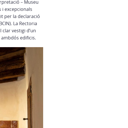
erpretació – Museu
s i excepcionals
it per la declaració
(BCIN). La Rectoria
 clar vestigi d’un
a ambdós edificis.