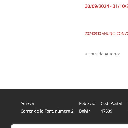
30/09/2024 - 31/10/
20240930 ANUNCI CONVO
< Entrada Anterior
Adreça
Població
Codi Postal
Carrer de la Font, número 2
Bolvir
17539