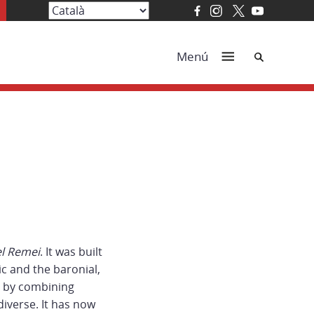
Cerca
Menú
el Remei
. It was built
ic and the baronial,
e by combining
diverse. It has now