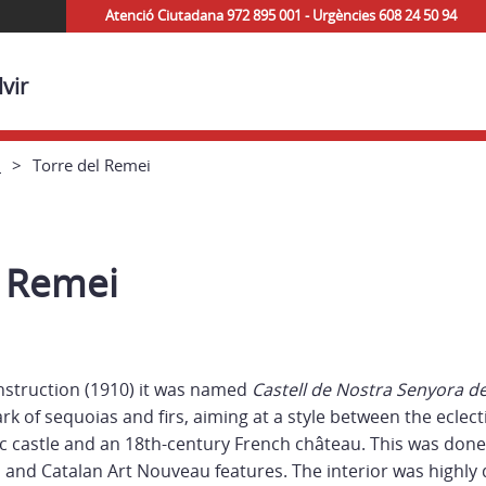
Atenció Ciutadana 972 895 001 - Urgències 608 24 50 94
vir
h
Torre del Remei
l Remei
onstruction (1910) it was named
Castell de Nostra Senyora d
ark of sequoias and firs, aiming at a style between the eclect
ic castle and an 18th-century French château. This was don
 and Catalan Art Nouveau features. The interior was highly 