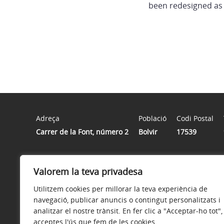
been redesigned as t
Adreça
Població
Codi Postal
Carrer de la Font, número 2
Bolvir
17539
Horari
Valorem la teva privadesa
De dilluns a divendres de 8 h a 15 h
Utilitzem cookies per millorar la teva experiència de
navegació, publicar anuncis o contingut personalitzats i
analitzar el nostre trànsit. En fer clic a "Acceptar-ho tot",
acceptes l'ús que fem de les cookies.
Avís legal
Política de privacitat
Accessibilitat