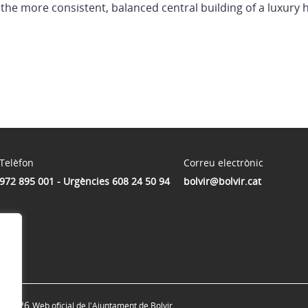
he more consistent, balanced central building of a luxury h
Telèfon
Correu electrònic
972 895 001 - Urgències 608 24 50 94
bolvir@bolvir.cat
© 2026
Web oficial de l'Ajuntament de Bolvir