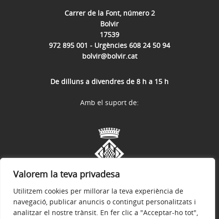
Carrer de la Font, número 2
Bolvir
17539
972 895 001 - Urgències 608 24 50 94
bolvir@bolvir.cat
De dilluns a divendres de 8 h a 15 h
Amb el suport de:
Valorem la teva privadesa
Utilitzem cookies per millorar la teva experiència de
navegació, publicar anuncis o contingut personalitzats i
analitzar el nostre trànsit. En fer clic a "Acceptar-ho tot",