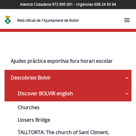
Atenció Ciutadana 972 895 001 - Urgències 608 24 50 94
Web oficial de l'Ajuntament de Bolvir
Navega
Ajudes pràctica esportiva fora horari escolar
Descobreix Bolvir
Discover BOLVIR english
Churches
Llosers Bridge
TALLTORTA: The church of Sant Climent,